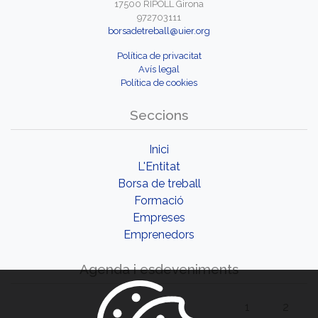
17500 RIPOLL Girona
972703111
borsadetreball@uier.org
Política de privacitat
Avís legal
Política de cookies
Seccions
Inici
L'Entitat
Borsa de treball
Formació
Empreses
Emprenedors
Agenda i esdeveniments
1
2