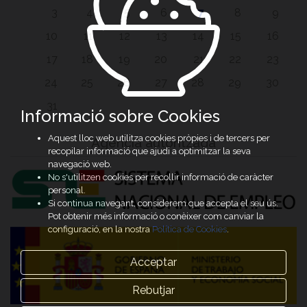
3
4
5
6
7
8
9
10
11
12
13
14
15
16
17
18
19
20
21
22
23
24
25
26
27
28
29
30
31
Informació sobre Cookies
Aquest lloc web utilitza cookies pròpies i de tercers per
Agència autoritzada
recopilar informació que ajudi a optimitzar la seva
navegació web.
No s'utilitzen cookies per recollir informació de caràcter
personal.
Si continua navegant, considerem que accepta el seu ús.
Pot obtenir més informació o conèixer com canviar la
configuració, en la nostra
Política de Cookies
.
Acceptar
Rebutjar