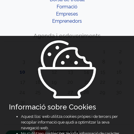
Formació
Empreses
Emprenedors
Agenda i esdeveniments
1
2
3
4
5
6
7
8
9
10
11
12
13
14
15
16
17
18
19
20
21
22
23
24
25
26
27
28
29
30
31
Informació sobre Cookies
Aquest lloc web utilitza cookies pròpies i de tercers per
Agència autoritzada
recopilar informació que ajudi a optimitzar la seva
navegació web.
No s'utilitzen cookies per recollir informació de caràcter