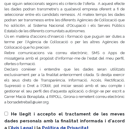
que siguin seleccionats segons els criteris de l'oferta. A aquest efecte
les dades podran transmetre's a qualsevol empresa oferent a fi de
seleccionar entre els candidats remesos. Al mateix temps les dades
podran ser transmesos entre les diferents Agències de Col·locació que
ho sol·licitin, al Sistema Nacional d'Ocupació i els Serveis Públics
Estatals de les diferents comunitats autònomes.
Ús en matèria d'accions d'inserció i formació que puguin ser dutes a
terme per l'Agència de Col·locació o per les altres Agències de
Col·locació que ho precisin.
Rebre comunicacions via correu electrònic, SMS o Apps de
missatgeria amb el propòsit d'informar-me de l'estat del meu perfil,
ofertes o formació.
Declaro conèixer i entendre que les dades seran utilitzats
exclusivament per a la finalitat anteriorment citada. Si desitja exercir
els seus drets de Transparència, Informació, Accés, Rectificació,
Supressió o Dret a l'Oblit, pot iniciar sessió amb el seu compte i
gestionar el seu perfil des d'aquesta aplicació, o dirigir-se per escrit a
Carrer Macià Bonaplata, 4 RIPOLL, Girona o remetent correu electrònic
a borsadetreball@uier.org.
He llegit i accepto el tractament de les meves
dades personals amb la finalitat informada i d'acord
a l'
Avís Legal
i la
Política de Privacitat