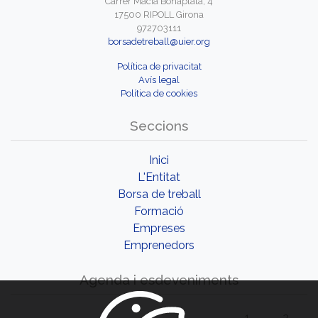
Carrer Macià Bonaplata, 4
17500 RIPOLL Girona
972703111
borsadetreball@uier.org
Política de privacitat
Avís legal
Política de cookies
Seccions
Inici
L'Entitat
Borsa de treball
Formació
Empreses
Emprenedors
Agenda i esdeveniments
1
2