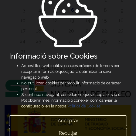
3
4
5
6
7
8
9
10
11
12
13
14
15
16
17
18
19
20
21
22
23
24
25
26
27
28
29
30
31
Informació sobre Cookies
Aquest lloc web utilitza cookies pròpies i de tercers per
Agència autoritzada
recopilar informació que ajudi a optimitzar la seva
navegació web.
No s'utilitzen cookies per recollir informació de caràcter
personal.
Si continua navegant, considerem que accepta el seu ús.
Pot obtenir més informació o conèixer com canviar la
configuració, en la nostra
Política de Cookies
.
Acceptar
Rebutjar