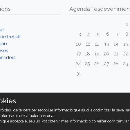
ions
Agenda i esdevenimen
1
tat
3
4
5
6
7
8
de treball
ció
10
11
12
13
14
15
eses
17
18
19
20
21
22
nedors
24
25
26
27
28
29
31
okies
pròpies i de tercers per recopilar informació que ajudi a optimitzar la seva n
r informació de caràcter personal.
 que accepta el seu ús. Pot obtenir més informació o conèixer com canviar l