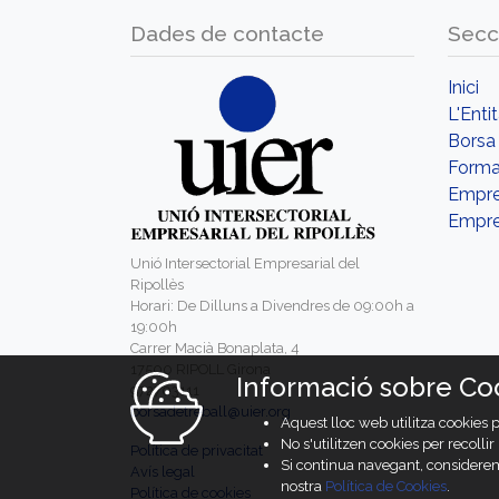
Dades de contacte
Secc
Inici
L'Enti
Borsa 
Forma
Empr
Empre
Unió Intersectorial Empresarial del
Ripollès
Horari: De Dilluns a Divendres de 09:00h a
19:00h
Carrer Macià Bonaplata, 4
17500 RIPOLL Girona
Informació sobre Co
972703111
borsadetreball@uier.org
Aquest lloc web utilitza cookies 
No s'utilitzen cookies per recolli
Política de privacitat
Si continua navegant, considerem
Avís legal
nostra
Política de Cookies
.
Política de cookies