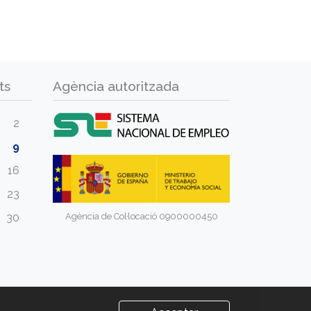
ts
Agència autoritzada
2
9
16
23
Agència de Col·locació 0900000450
30