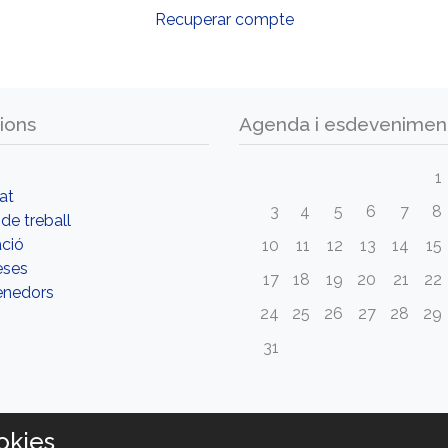
Recuperar compte
ions
Agenda i esdevenimen
1
tat
3
4
5
6
7
8
de treball
ció
10
11
12
13
14
15
eses
17
18
19
20
21
22
nedors
24
25
26
27
28
29
31
okies