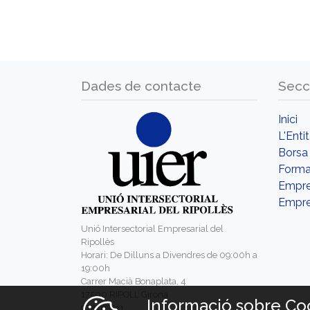
Dades de contacte
Secc
Inici
L'Enti
Borsa 
Forma
Empr
Empre
Unió Intersectorial Empresarial del
Ripollès
Horari: De Dilluns a Divendres de 09:00h a
19:00h
Carrer Macià Bonaplata, 4
17500 RIPOLL Girona
Informació sobre Co
972703111