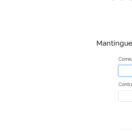
Mantingues 
Correu
Contr